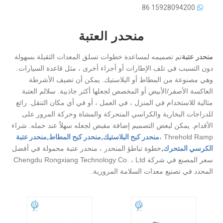
86
15928094200

منحدر العتبة
منحدر عتبة
تم تصميمه لمساعدة خطوات تسلق المعدات الثقيلة بسهولة
دون التسبب في تلف الإطارات أو أجزاء أخرى ، مثل قاعدة السيارات.
وهي مصنوعة من المطاط أو البلاستيك. يمكن أن تضيف الأشرطة
العاكسة الأصفر/الأبيض أو المخصص لجعلها أكثر جاذبية. سلالم العتبة
مثالية للاستخدام في المنزل ، في العمل ، أو في أي مكان التنقل. رائع
للدراجات البخارية والكراسي المتحركة والمشاة وحركة المرور على
الأقدام. يمكن لبعض التصميم إضافة مقبض لجعله سهلاً عند حمله. شراء
Threhold Ramp ،
منحدر كبح البلاستيك
,
منحدر كبح المطاط
,
منحدر عتبة
الكرسي المتحرك
,
خطوة تباطؤ المنحدر ، منحدر عتبة محمولة في أفضل
سعر المصنع في شركة Chengdu Rongxiang Technology Co. ، Ltd
المحدد في تصنيع معدات السلامة المرورية.