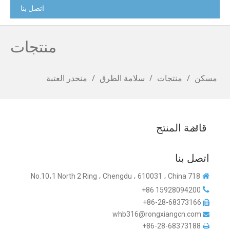
اتصل بنا
منتجات
مسكن
/
منتجات
/
سلامة الطرق
/
منحدر العتبة
قائمة المنتج
اتصل بنا
718 No.10،1 North 2 Ring ، Chengdu ، 610031 ، China


15928094200 86+
86-28-68373166+

whb316@rongxiangcn.com

86-28-68373188+
