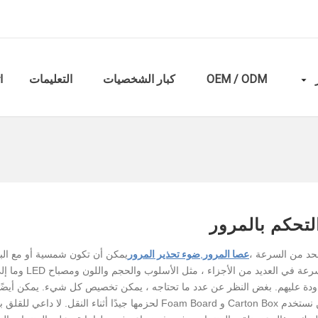
OEM / ODM
كبار الشخصيات
التعليمات
ا
لتحكم بالمرور
لحد من السرعة ،
عصا المرور
,
ضوء تحذير المرور
يمكن أن تكون شمسية أو مع البط
تشمل علامة حركة المرور الخاصة بنا تخصيص علامة الحد من السرعة 
حدودة عليهم. بغض النظر عن عدد ما تحتاجه ، يمكن تخصيص كل شيء. يمكن أيض
عصا المرور وضوء التحذير. مثل اللون ووضع وميض وتصميم. نحن نستخدم Carton Box و Foam Board لحزمها جيدًا أثناء النقل. لا دا