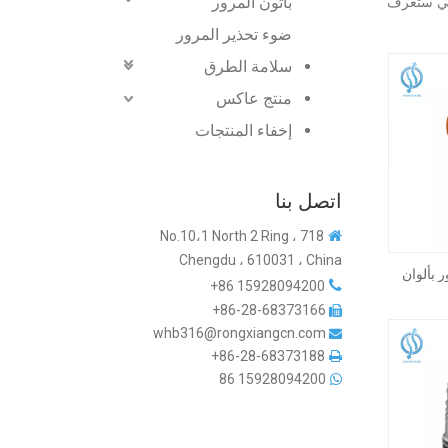
باتون المرور
لتي ستعرف
ضوء تحذير المرور
سلامة الطرق
منتج عاكس
إخفاء المنتجات
اتصل بنا
718 No.10،1 North 2 Ring ،

Chengdu ، 610031 ، China
 بألوان

15928094200 86+
الشمسية
86-28-68373166+

whb316@rongxiangcn.com

86-28-68373188+

86
15928094200
