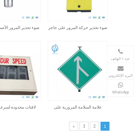
ضوء تحذير حركة المرور على حاجز
ضوء تحذير المرور الأصف
الطريق
الشمسية
+86-28-68373166
+86 13881969050
عدد = الهاتف
البريد الإلكتروني
86 13881969050
WhatsApp
علامة السلامة المرورية على
لافتات محدودة لسرعة 
الطرق بالطاقة الشمسية
الشمسي بأحجام وألوا
»
3
2
1