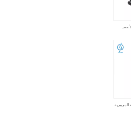
لأصفر
 المرورية
ة